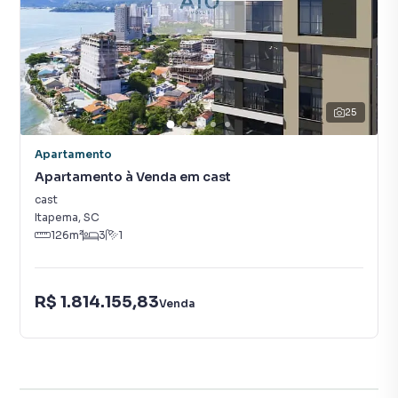
25
Apartamento
Apartamento à Venda em cast
cast
Itapema
,
SC
126
m²
3
1
R$ 1.814.155,83
Venda