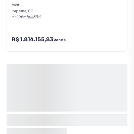
cast
Itapema
,
SC
126
m²
3
1
R$ 1.814.155,83
Venda