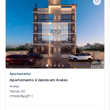
14
Apartamento
Apartamento à Venda em Areias
Areias
Tijucas
,
SC
59
m²
2
1