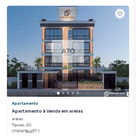
5
Apartamento
Apartamento à Venda em areias
areias
Tijucas
,
SC
91
m²
2
1