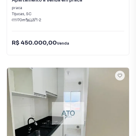
Apartamento à Venda em praca
praca
Tijucas
,
SC
70
m²
3
2
R$ 450.000,00
Venda