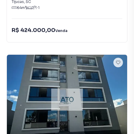
Tijucas
,
SC
64
m²
2
1
R$ 424.000,00
Venda