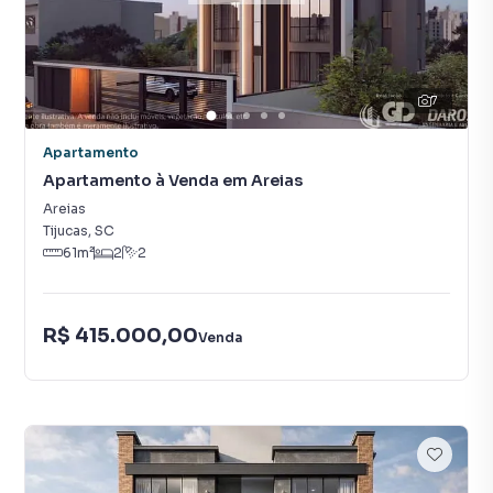
7
Apartamento
Apartamento à Venda em Areias
Areias
Tijucas
,
SC
61
m²
2
2
R$ 415.000,00
Venda