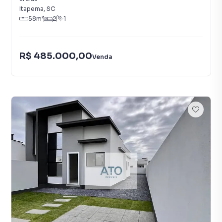
Itapema
,
SC
58
m²
2
1
R$ 485.000,00
Venda