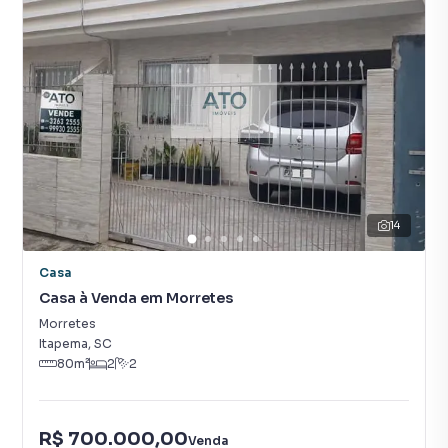
14
Casa
Casa à Venda em Morretes
Morretes
Itapema
,
SC
80
m²
2
2
R$ 700.000,00
Venda