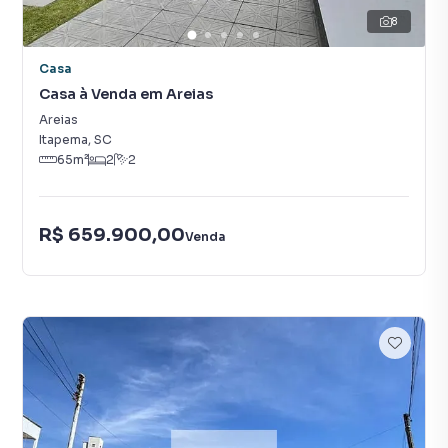
8
Casa
Casa à Venda em Areias
Areias
Itapema
,
SC
65
m²
2
2
R$ 659.900,00
Venda