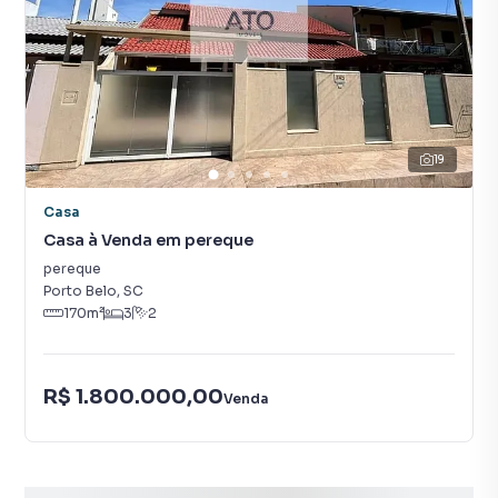
19
Casa
Casa à Venda em pereque
pereque
Porto Belo
,
SC
170
m²
3
2
R$ 1.800.000,00
Venda