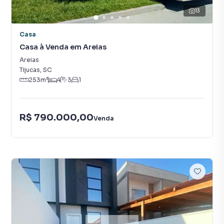
13
Casa
Casa à Venda em Areias
Areias
Tijucas
,
SC
253
m²
4
3
1
R$ 790.000,00
Venda