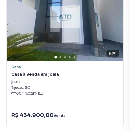
10
Casa
Casa à Venda em joaia
joaia
Tijucas
,
SC
60
m²
2
1
1
R$ 434.900,00
Venda