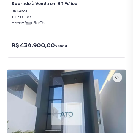
Sobrado à Venda em BR Felice
BR Felice
Tijucas
,
SC
72
m²
2
1
2
R$ 434.900,00
Venda