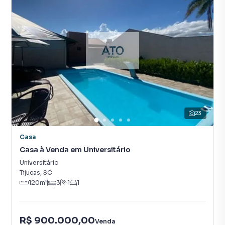
23
Casa
Casa à Venda em Universitário
Universitário
Tijucas
,
SC
120
m²
3
1
1
R$ 900.000,00
Venda