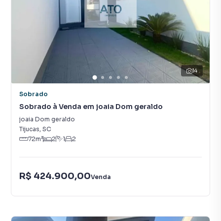
14
Sobrado
Sobrado à Venda em joaia Dom geraldo
joaia Dom geraldo
Tijucas
,
SC
72
m²
2
1
2
R$ 424.900,00
Venda