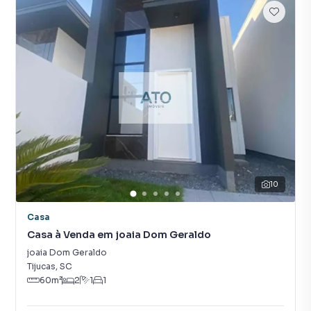
10
Casa
Casa à Venda em joaia Dom Geraldo
joaia Dom Geraldo
Tijucas
,
SC
60
m²
2
1
1