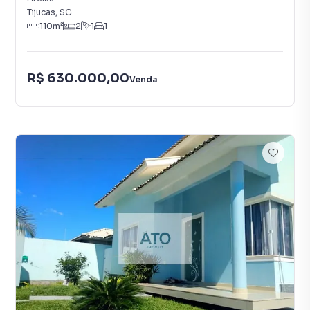
Tijucas
,
SC
110
m²
2
1
1
R$ 630.000,00
Venda