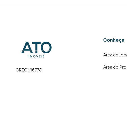
Conheça
Área doLoca
Área do Pro
CRECI:
1677J