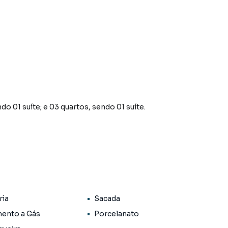
 01 suíte; e 03 quartos, sendo 01 suíte.
corado e todas as unidades/apartamentos com
r condicionado e gás.
ria
Sacada
ento a Gás
Porcelanato