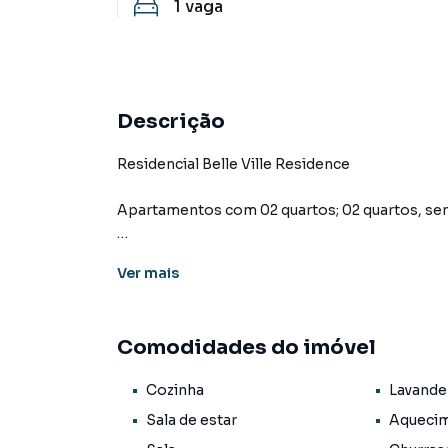
1
vaga
Descrição
Residencial Belle Ville Residence
Apartamentos com 02 quartos; 02 quartos, sendo
Àreas construídas de 70,03m² até 124m²
Ver
mais
*Residencial com academia equipada, hall de
churrasqueira à carvão e infra estrutura para a
Comodidades do imóvel
Consulte valores e unidades disponíveis!
Cozinha
Lavande
Entrega para dezembro de 2024
Sala de estar
Aquecim