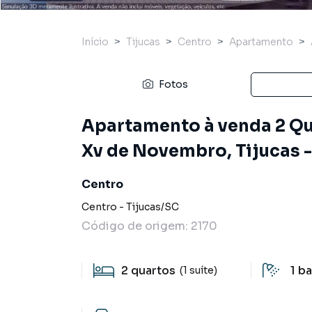
Início
Tijucas
Centro
Apartamento
Fotos
Apartamento à venda 2 Quar
Xv de Novembro, Tijucas - 
Centro
Centro
-
Tijucas
/
SC
Código de origem:
2170
2
quartos
1
ba
(1 suíte)