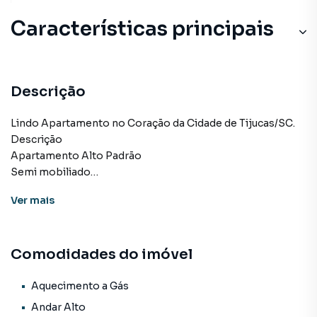
Características principais
Andar Alto
Churrasqueira
Descrição
Elevador Privativo
Lindo Apartamento no Coração da Cidade de Tijucas/SC.
Descrição
Sacada
Apartamento Alto Padrão
Semi mobiliado
Lavanderia
03 Quartos sendo 01 suíte
Ver
mais
Living Integrados
Lavabo
Lavanderia
Comodidades do imóvel
Ampla Sacada fechada de Vidros com Churrasqueira
Com 02 vagas de garagem
2 º Andar
Aquecimento a Gás
Aceita propostas e Imóvel de menor valor
Andar Alto