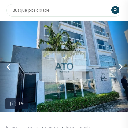
19
Início
Tijucas
centro
Apartamento