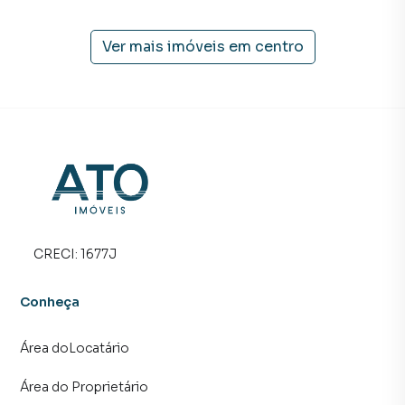
imóvel mais rápido. Contamos também com um time de
programadores, corretores treinados e uma central de
atendimento preparada para atender proprietários e
Ver mais imóveis em
centro
inquilinos.
CRECI:
1677J
Conheça
Área doLocatário
Área do Proprietário