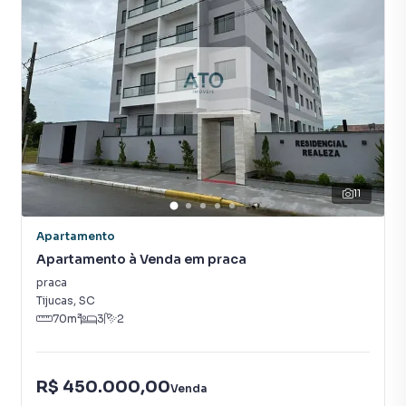
11
Apartamento
Apartamento à Venda em praca
praca
Tijucas
,
SC
70
m²
3
2
R$ 450.000,00
Venda