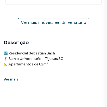
Ver mais imóveis em
Universitário
Descrição
🏙 Residencial Sebastian Bach
📍 Bairro Universitário – Tijucas/SC
📐 Apartamentos de 62m²
🛋️ Ambientes:
Ver
mais
* 2 dormitórios (sendo 1 suíte)
* Sala, cozinha e área de serviço integradas
* Banheiro social
* Churrasqueira