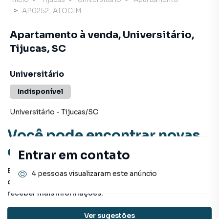
AP0252_ATOCIM
Apartamento à venda, Universitário,
Tijucas, SC
Universitário
Indisponível
Universitário
-
Tijucas
/
SC
Você pode encontrar novas
oportunidades!
Entrar em contato
Este imóvel não está mais disponível, mas você pode
4 pessoas visualizaram este anúncio
conferir outros em nosso site ou deixar seu contato para
receber mais informações.
Ver sugestões