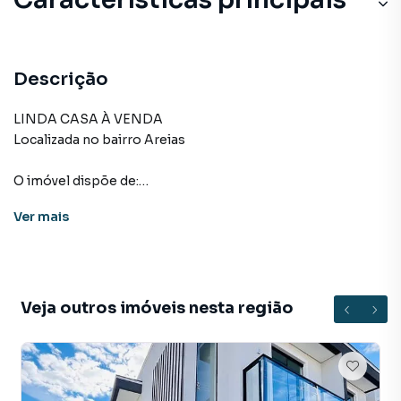
Descrição
LINDA CASA À VENDA
Localizada no bairro Areias
O imóvel dispõe de:
Ver
mais
02 Dormitórios
02 Banheiros
Closet
Cozinha e sala conjugada,
Veja outros imóveis nesta região
Área de festa com churrasqueira, fogão a lenha e bar
Garagem de vidro,
Lavanderia grande,
Toda casa com porcelanato e rebaixada em gesso