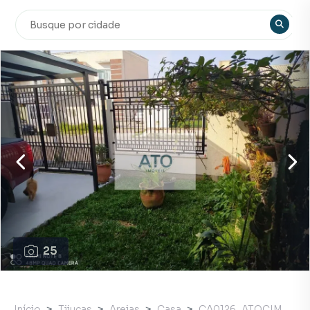
25
Início
Tijucas
Areias
Casa
CA0126_ATOCIM