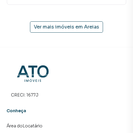
planta em Areias e em outras regiões de Tijucas. Aqui você
encontra milhares de ofertas para encontrar o imóvel que
mais combina com seu estilo de vida.
Ver mais imóveis em
Areias
Negocie seu imóvel de forma totalmente online, com
segurança e tranquilidade. Na ATO CONSULTORIA
IMOBILIARIA você consegue comprar ou alugar um imóvel
em Tijucas mesmo não estando na cidade e com a
praticidade de fazer tudo online, direto do seu computador
ou smartphone. Nós criamos soluções inovadoras para
simplificar a relação de proprietários, inquilinos e
compradores com o mercado imobiliário.
Anuncie seu imóvel! É fácil, rápido e gratuito! A ATO
CRECI:
1677J
CONSULTORIA IMOBILIARIA é uma imobiliária digital com
imóveis em diversas cidades do Brasil, incluindo Tijucas.
Conheça
Na ATO CONSULTORIA IMOBILIARIA você consegue
Área doLocatário
vender ou alugar seu imóvel muito mais rápido do que em