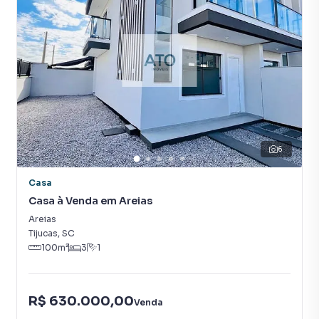
Ficam todos os móveis sob medida
Metragem: 110,00 m².
Valor do imóvel R$ 550.000,00
Entre em contato conosco e confira mais informações.
Ato Imóveis, sempre um bom negócio para você!
6
Casa
Casa para Venda em região valorizada do bairro Areias, em
Casa à Venda em Areias
Tijucas. Não encontrou o que procurava ou deseja mais
informações sobre Casa em Tijucas? Entre em contato
Areias
com nossa equipe pelo telefone (48) 99930-2555.
Tijucas
,
SC
100
m²
3
1
A ATO CONSULTORIA IMOBILIARIA tem mais opções de
apartamentos, casas residenciais e comerciais, sobrados,
R$ 630.000,00
terrenos, lojas e barracões para venda ou locação, além de
Venda
empreendimentos em construção ou lançamentos na