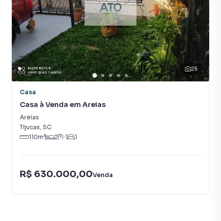
25
Casa
Casa à Venda em Areias
Areias
Tijucas
,
SC
110
m²
2
1
1
R$ 630.000,00
Venda