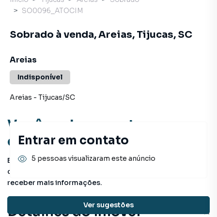
SO0096_ATOCIM
Sobrado à venda, Areias, Tijucas, SC
Areias
Indisponível
Areias
-
Tijucas
/
SC
Você pode encontrar novas
oportunidades!
Entrar em contato
5 pessoas visualizaram este anúncio
Este imóvel não está mais disponível, mas você pode
conferir outros em nosso site ou deixar seu contato para
receber mais informações.
Ver sugestões
Detalhes do imóvel