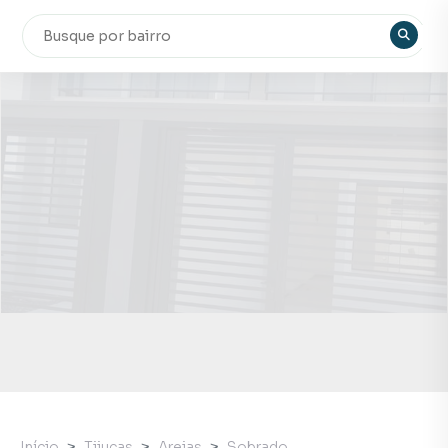
Início
Tijucas
Areias
Sobrado