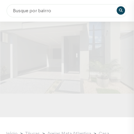
Início
Tijucas
Areias Mata Atlantica
Casa