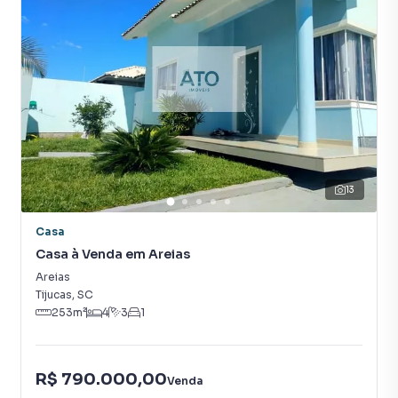
13
Casa
Casa à Venda em Areias
Areias
Tijucas
,
SC
253
m²
4
3
1
R$ 790.000,00
Venda