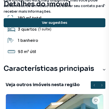
Este imóvel não está mais disponível, mas você pode
Detalhes do imóvel
conferir outros em nosso site ou deixar seu contato para
receber mais informações.
180 m²
total
Ver sugestões
3
quartos
(1 suíte)
1
banheiro
93 m²
útil
Características principais
Veja outros imóveis nesta região