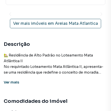
Ver mais imóveis em
Areias Mata Atlantica
Descrição
🏡 Residência de Alto Padrão no Loteamento Mata
Atlântica II
No requintado Loteamento Mata Atlântica II, apresenta-
se uma residência que redefine o conceito de moradia
elegante e contemporânea.
Ver
mais
Com 93 m² de área construída em um terreno de 180 m²,
este imóvel é o equilíbrio perfeito entre sofisticação,
conforto e funcionalidade.
Comodidades do imóvel
A fachada imponente evidencia o cuidado com cada